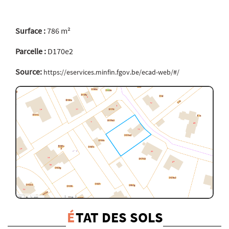
Surface :
786 m²
Parcelle :
D170e2
Source:
https://eservices.minfin.fgov.be/ecad-web/#/
É
TAT DES SOLS