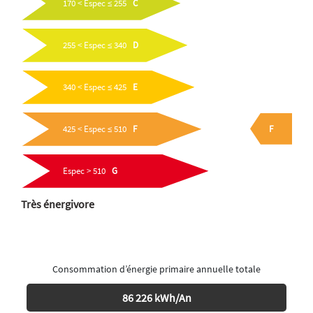
170 < Espec ≤ 255
C
255 < Espec ≤ 340
D
340 < Espec ≤ 425
E
F
425 < Espec ≤ 510
F
Espec > 510
G
Très énergivore
Consommation d’énergie primaire annuelle totale
86 226 kWh/An