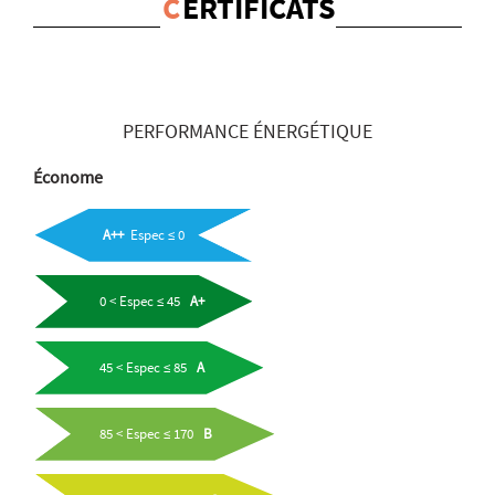
C
ERTIFICATS
PERFORMANCE ÉNERGÉTIQUE
Économe
A++
Espec ≤ 0
0 < Espec ≤ 45
A+
45 < Espec ≤ 85
A
85 < Espec ≤ 170
B