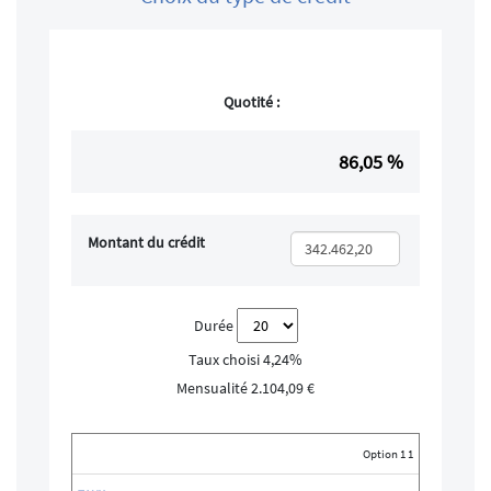
Quotité :
86,05
%
Montant du crédit
Durée
Taux choisi
4,24%
Mensualité
2.104,09 €
Mensualité
Mensua
Option 1 1
Taux
Type
CAP
Mensualité
Min
Ma