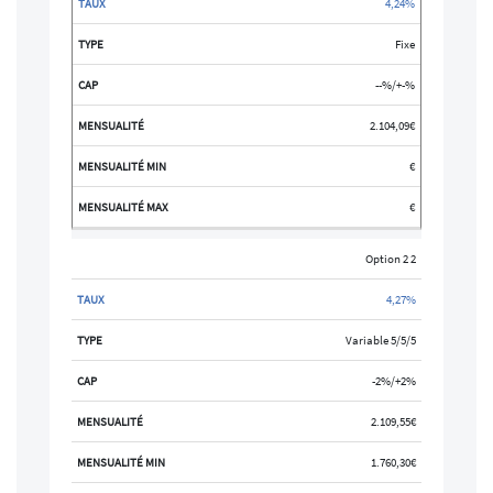
4,24%
Fixe
--%/+-%
2.104,09€
€
€
Option 2 2
4,27%
Variable 5/5/5
-2%/+2%
2.109,55€
1.760,30€