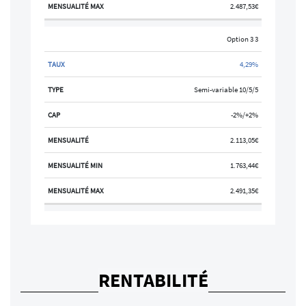
2.487,53€
Option 3 3
4,29%
Semi-variable 10/5/5
-2%/+2%
2.113,05€
1.763,44€
2.491,35€
RENTABILITÉ