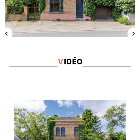
V
IDÉO