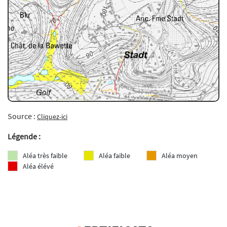
Source :
Cliquez-ici
Légende :
Aléa très faible
Aléa faible
Aléa moyen
Aléa élévé