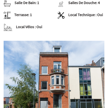
Salle De Bain:
1
Salles De Douche:
4
Terrasse:
1
Local Technique :
Oui
Local Vélos :
Oui