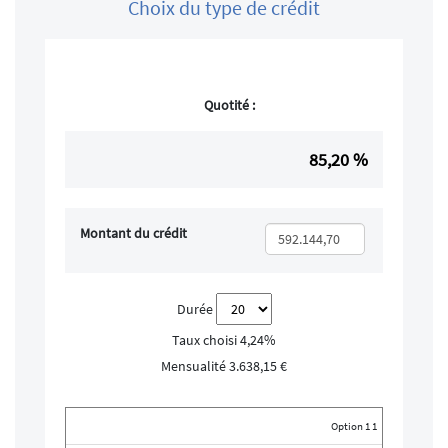
Choix du type de crédit
Quotité :
85,20
%
Montant du crédit
Durée
Taux choisi
4,24%
Mensualité
3.638,15 €
Mensualité
Mensua
Option 1 1
Taux
Type
CAP
Mensualité
Min
Ma