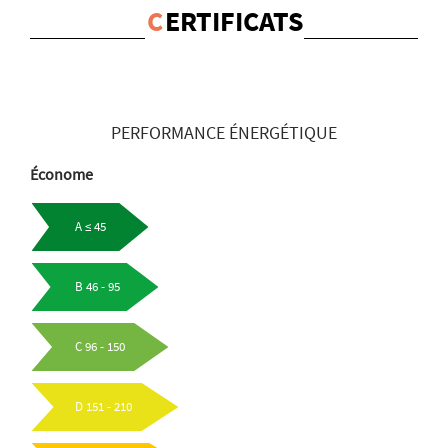
C
ERTIFICATS
PERFORMANCE ÉNERGÉTIQUE
Économe
A ≤ 45
B 46 - 95
C 96 - 150
D 151 - 210