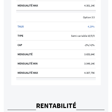
4.301,14€
Option 3 3
4,29%
Semi-variable 10/5/5
-2%/+2%
3.653,64€
3.049,14€
4.307,75€
RENTABILITÉ