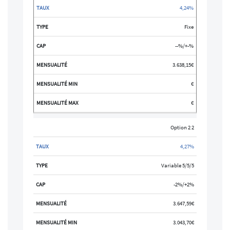
4,24%
Fixe
--%/+-%
3.638,15€
€
€
Option 2 2
4,27%
Variable 5/5/5
-2%/+2%
3.647,59€
3.043,70€