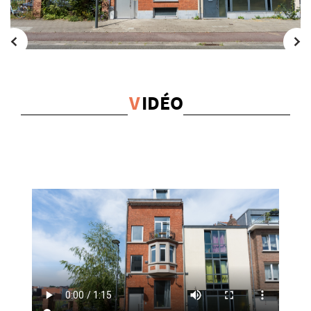
V
IDÉO