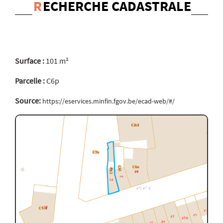
R
ECHERCHE CADASTRALE
Surface :
101 m²
Parcelle :
C6p
Source:
https://eservices.minfin.fgov.be/ecad-web/#/