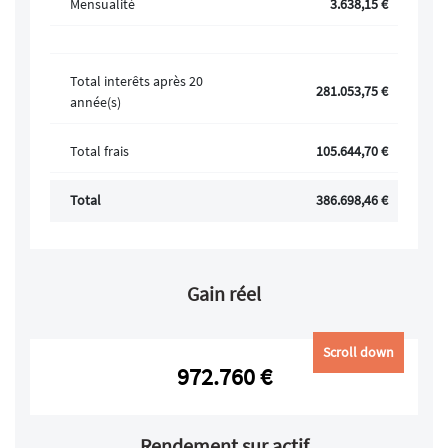
Mensualité
3.638,15 €
Total interêts après 20
281.053,75 €
année(s)
Total frais
105.644,70 €
Total
386.698,46 €
Gain réel
Scroll down
972.760 €
Rendement sur actif